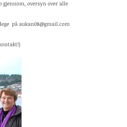
p gjennom, oversyn over alle
rlege på
aukan08@gmail.com
kontakt!)