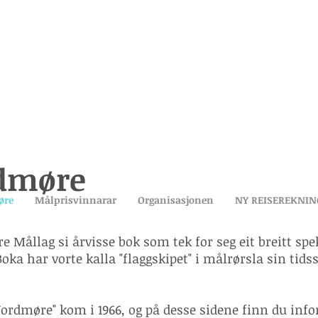
rdmøre
øre
Målprisvinnarar
Organisasjonen
NY REISEREKNIN
Mållag si årvisse bok som tek for seg eit breitt spek
oka har vorte kalla "flaggskipet" i målrørsla sin tids
Nordmøre" kom i 1966, og på desse sidene finn du in