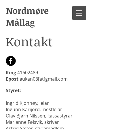
Nordmøre
Mållag
Kontakt
Ring
41602489
Epost
aukan08[at]gmail.com
Styret:
Ingrid Kjønnøy, leiar
Ingunn Karijord, nestleiar
Olav Bjørn Nilssen, kassastyrar
Marianne Følsvik, skrivar
Astrid Sæter, styremedlem