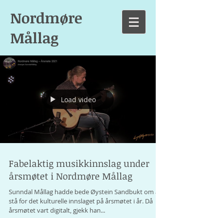
Nordmøre
Mållag
Load video
Fabelaktig musikkinnslag under
årsmøtet i Nordmøre Mållag
Sunndal Mållag hadde bede Øystein Sandbukt om å
stå for det kulturelle innslaget på årsmøtet i år. Då
årsmøtet vart digitalt, gjekk han...