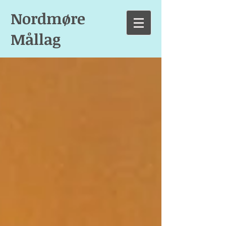
Nordmøre
Mållag