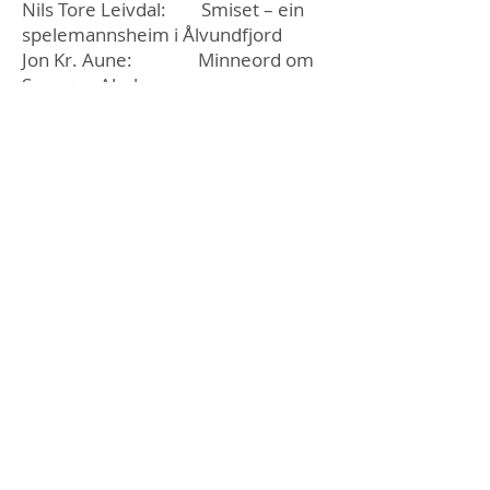
Nils Tore Leivdal: Smiset – ein
spelemannsheim i Ålvundfjord
Jon Kr. Aune: Minneord om
Synnøve Almberg
Asbjørn Barlaup: Minneord om
Ingebjørg Todal
Svein Sæter: Songen om
Ulla-Pe
Jon Ingvald Håbrekke: Blåbær –
ikkje berre for syns skuld
Meldingstenesta
Ring:
41602489
Kontakt
aukan08@gmail.com