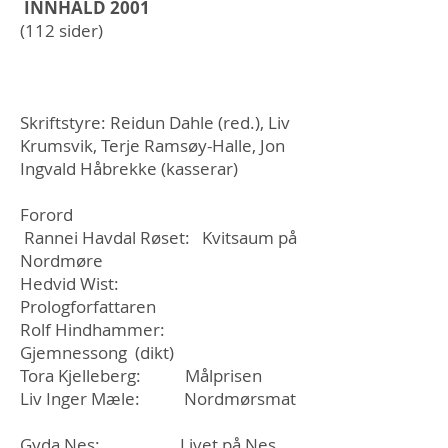
INNHALD 2001
(112 sider)
Skriftstyre: Reidun Dahle (red.), Liv
Krumsvik, Terje Ramsøy-Halle, Jon
Ingvald Håbrekke (kasserar)
Forord
Rannei Havdal Røset: Kvitsaum på
Nordmøre
Hedvid Wist:
Prologforfattaren
Rolf Hindhammer:
Gjemnessong (dikt)
Tora Kjelleberg: Målprisen
Liv Inger Mæle: Nordmørsmat
Gyda Nes: Livet på Nes