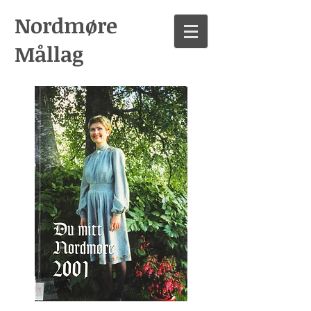
Nordmøre
Mållag