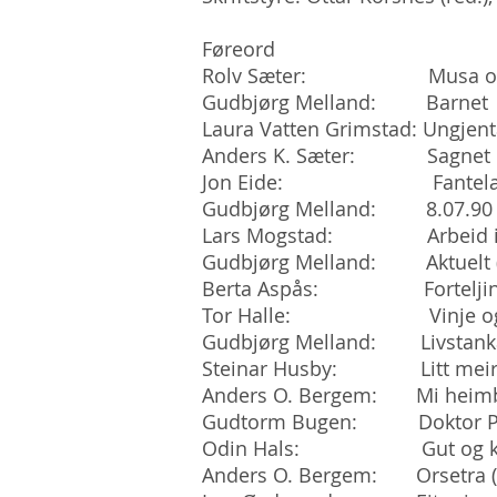
Føreord
Rolv Sæter: Musa og e
Gudbjørg Melland: Barnet
Laura Vatten Grimstad: Ungjenta
Anders K. Sæter: Sagnet om 
Jon Eide: Fantelag
Gudbjørg Melland: 8.07.90 (
Lars Mogstad: Arbeid i 
Gudbjørg Melland: Aktuelt (
Berta Aspås: Forteljingar 
Tor Halle: Vinje og 
Gudbjørg Melland: Livstankar
Steinar Husby: Litt meir fr
Anders O. Bergem: Mi heimby
Gudtorm Bugen: Doktor Parel
Odin Hals: Gut og k
Anders O. Bergem: Orsetra (d