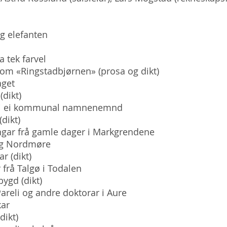
lefanten
 tek farvel
«Ringstadbjørnen» (prosa og dikt)
et
dikt)
ei kommunal namnenemnd
dikt)
frå gamle dager i Markgrendene
Nordmøre
 (dikt)
å Talgø i Todalen
gd (dikt)
i og andre doktorar i Aure
ar
ikt)