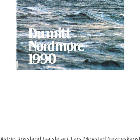
, Astrid Rossland (salsleiar), Lars Mogstad (rekneskaps