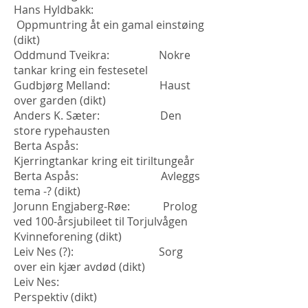
Hans Hyldbakk:
Oppmuntring åt ein gamal einstøing
(dikt)
Oddmund Tveikra: Nokre
tankar kring ein festesetel
Gudbjørg Melland: Haust
over garden (dikt)
Anders K. Sæter: Den
store rypehausten
Berta Aspås:
Kjerringtankar kring eit tiriltungeår
Berta Aspås: Avleggs
tema -? (dikt)
Jorunn Engjaberg-Røe: Prolog
ved 100-årsjubileet til Torjulvågen
Kvinneforening (dikt)
Leiv Nes (?): Sorg
over ein kjær avdød (dikt)
Leiv Nes:
Perspektiv (dikt)