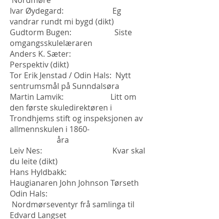
Nordmøre
Ivar Øydegard: Eg
vandrar rundt mi bygd (dikt)
Gudtorm Bugen: Siste
omgangsskulelæraren
Anders K. Sæter:
Perspektiv (dikt)
Tor Erik Jenstad / Odin Hals: Nytt
sentrumsmål på Sunndalsøra
Martin Lamvik: Litt om
den første skuledirektøren i
Trondhjems stift og inspeksjonen av
allmennskulen i 1860-
åra
Leiv Nes: Kvar skal
du leite (dikt)
Hans Hyldbakk:
Haugianaren John Johnson Tørseth
Odin Hals:
Nordmørseventyr frå samlinga til
Edvard Langset