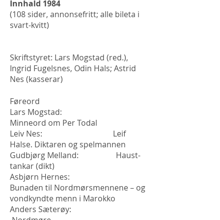
Innhald 1984
(108 sider, annonsefritt; alle bileta i
svart-kvitt)
Skriftstyret: Lars Mogstad (red.),
Ingrid Fugelsnes, Odin Hals; Astrid
Nes (kasserar)
Føreord
Lars Mogstad:
Minneord om Per Todal
Leiv Nes: Leif
Halse. Diktaren og spelmannen
Gudbjørg Melland: Haust-
tankar (dikt)
Asbjørn Hernes:
Bunaden til Nordmørsmennene – og
vondkyndte menn i Marokko
Anders Sæterøy: