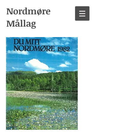
Nordmøre
Mållag