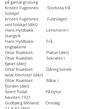
på gamal grusveg
Kristen Fugelsnes: Storkista frå
Solskjel
Kristen Fugelsnes: Futeslaget
ved Solskjel (dikt)
Hans Hyldbakk: Lensmenn i
Stangvik
Hans Hyldbakk: Frå
tingbøkene
Ottar Roaldset: Platon (dikt)
Ottar Roaldset: Sokrates i
fjøset (dikt)
Ottar Roaldset: Dårleg bonde
avlar blomster (dikt)
Ottar Roaldset: Båtar i
fjorden (dikt)
Sivert Todal: På bytur
hausten 1921
Gudbjørg Melland: Onsdag
11.8.82 (dikt)