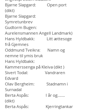
Bjarne Slapgard: Open port
(dikt)
Bjarne Slapgard:
Symretunbrev
Gudtorm Bugen:
Aurelensmannen Angell Landmark)
Hans Hyldbakk: Litt ættesoge
frå Gjemnes
Oddmund Tveikra: Namn og
nemne til ymis bruk
Hans Hyldbakk:
Kammerssenga på Kleiva (dikt )
Sivert Todal: Vandraren
Edvard
Olav Bergheim: Stadnamn i
Surnadal
Berta Aspås: I år og…….
(dikt)
Berta Aspås: Kjerringtankar