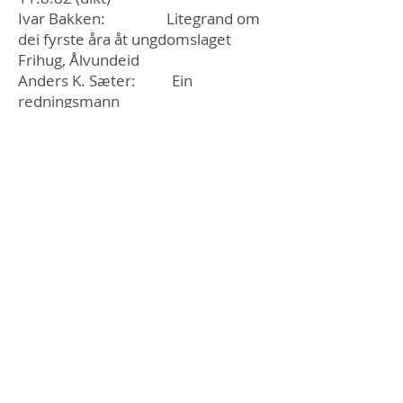
Ivar Bakken: Litegrand om
dei fyrste åra åt ungdomslaget
Frihug, Ålvundeid
Anders K. Sæter: Ein
redningsmann
Anders K. Sæter: Hans Eriksen
Ersvik (dikt)
Per Todal: Ein blenk frå
nordmørsk kultursoge
Hans Hyldbakk: Nokre notat
frå Stangvik (1982)
Kristen Fugelsnes: Taterdrapet
ved Lindåshammaren (dikt)
Odin Hals: Då
stemmeretten kom åt
Ålvundfjorda
Bernt Bøe: Ole Andreas
Lindeman (17. jan. 1769-26. feb.
1857)