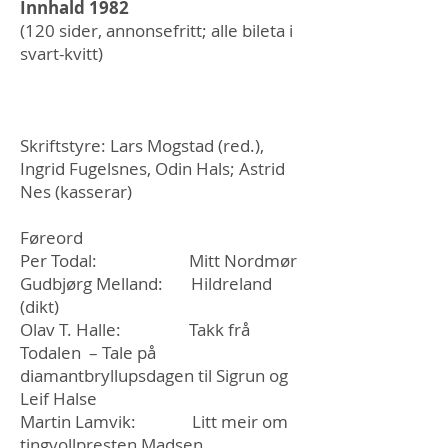
Innhald 1982
(120 sider, annonsefritt; alle bileta i
svart-kvitt)
Skriftstyre: Lars Mogstad (red.),
Ingrid Fugelsnes, Odin Hals; Astrid
Nes (kasserar)
Føreord
Per Todal: Mitt Nordmør
Gudbjørg Melland: Hildreland
(dikt)
Olav T. Halle: Takk frå
Todalen – Tale på
diamantbryllupsdagen til Sigrun og
Leif Halse
Martin Lamvik: Litt meir om
tingvollpresten Madsen.